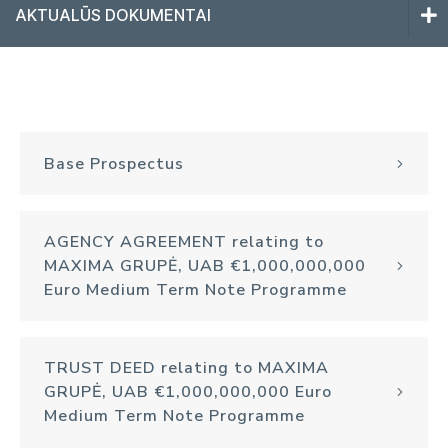
AKTUALŪS DOKUMENTAI
ĮMONĖ
Veiklos rezultatai
Kredito reitingas
MŪSŲ POŽIŪRIS
Base Prospectus
Aktualūs dokumentai
MŪSŲ ŽMONĖS
Pranešimai
AGENCY AGREEMENT relating to
MŪSŲ KLIENTAI
MAXIMA GRUPĖ, UAB €1,000,000,000
Emisija
MŪSŲ APLINKA
Euro Medium Term Note Programme
MŪSŲ TIEKIMO GRANDINĖ
Įmonė
MŪSŲ BENDRUOMENĖS
TRUST DEED relating to MAXIMA
GRUPĖ, UAB €1,000,000,000 Euro
Medium Term Note Programme