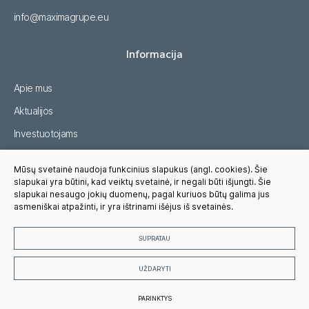
info@maximagrupe.eu
Informacija
Apie mus
Aktualijos
Investuotojams
Tvarumas
Mūsų svetainė naudoja funkcinius slapukus (angl. cookies). Šie
Karjera
slapukai yra būtini, kad veiktų svetainė, ir negali būti išjungti. Šie
slapukai nesaugo jokių duomenų, pagal kuriuos būtų galima jus
Pasitikėjimo linija
asmeniškai atpažinti, ir yra ištrinami išėjus iš svetainės.
SUPRATAU
© 2023 Visos teisės saugomos, MAXIMA GRUPĖ, UAB
UŽDARYTI
Slapukų parinktys
Privatumo pranešimas
PARINKTYS
Sukurta:
TEXUS