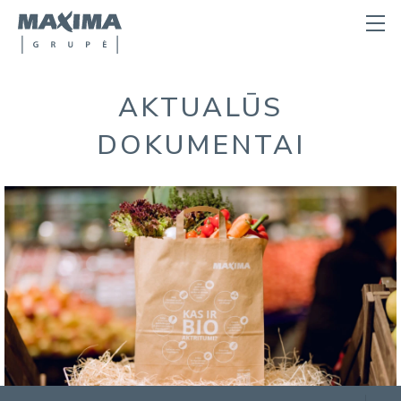
AKTUALŪS
DOKUMENTAI
KAS MES ESAME
VALDYMAS IR STRUKTŪRA
ISTORIJA
VEIKLOS REZULTATAI
KREDITO REITINGAS
AKTUALŪS DOKUMENTAI
PRANEŠIMAI
EMISIJA