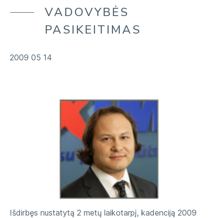
MŪSŲ APLINKA
VADOVYBĖS
ĮMONĖ
MŪSŲ TIEKIMO GRANDINĖ
PASIKEITIMAS
MŪSŲ BENDRUOMENĖS
2009 05 14
Išdirbęs nustatytą 2 metų laikotarpį, kadenciją 2009