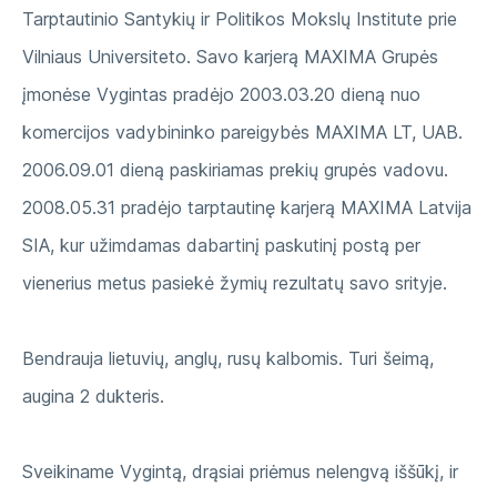
Tarptautinio Santykių ir Politikos Mokslų Institute prie
Vilniaus Universiteto. Savo karjerą MAXIMA Grupės
įmonėse Vygintas pradėjo 2003.03.20 dieną nuo
komercijos vadybininko pareigybės MAXIMA LT, UAB.
2006.09.01 dieną paskiriamas prekių grupės vadovu.
2008.05.31 pradėjo tarptautinę karjerą MAXIMA Latvija
SIA, kur užimdamas dabartinį paskutinį postą per
vienerius metus pasiekė žymių rezultatų savo srityje.
Bendrauja lietuvių, anglų, rusų kalbomis. Turi šeimą,
augina 2 dukteris.
Sveikiname Vygintą, drąsiai priėmus nelengvą iššūkį, ir