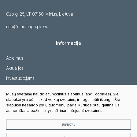
Ozo g. 25, LT-07150, Vilnius, Lietuva
info@maximagrupe.eu
Informacija
Apie mus
Aktualijos
Investuotojams
Tvarumas
Mūsų svetainė naudoja funkcinius slapukus (angl. cookies). Šie
Karjera
slapukai yra būtini, kad veiktų svetainė, ir negali būti išjungti. Šie
slapukai nesaugo jokių duomenų, pagal kuriuos būtų galima jus
Pasitikėjimo linija
asmeniškai atpažinti, ir yra ištrinami išėjus iš svetainės.
SUPRATAU