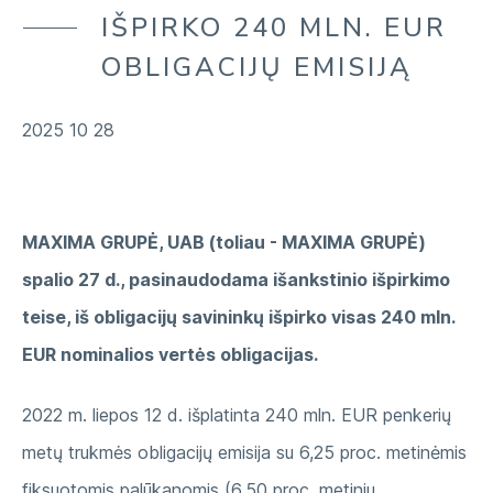
MŪSŲ APLINKA
IŠPIRKO 240 MLN. EUR
ĮMONĖ
MŪSŲ TIEKIMO GRANDINĖ
OBLIGACIJŲ EMISIJĄ
MŪSŲ BENDRUOMENĖS
2025 10 28
MAXIMA GRUPĖ, UAB (toliau - MAXIMA GRUPĖ)
spalio 27 d., pasinaudodama išankstinio išpirkimo
teise, iš obligacijų savininkų išpirko visas 240 mln.
EUR nominalios vertės obligacijas.
2022 m. liepos 12 d. išplatinta 240 mln. EUR penkerių
metų trukmės obligacijų emisija su 6,25 proc. metinėmis
fiksuotomis palūkanomis (6,50 proc. metiniu