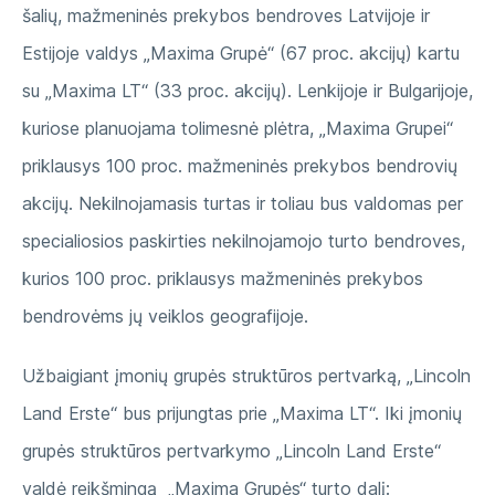
šalių, mažmeninės prekybos bendroves Latvijoje ir
Estijoje valdys „Maxima Grupė“ (67 proc. akcijų) kartu
su „Maxima LT“ (33 proc. akcijų). Lenkijoje ir Bulgarijoje,
kuriose planuojama tolimesnė plėtra, „Maxima Grupei“
priklausys 100 proc. mažmeninės prekybos bendrovių
akcijų. Nekilnojamasis turtas ir toliau bus valdomas per
specialiosios paskirties nekilnojamojo turto bendroves,
kurios 100 proc. priklausys mažmeninės prekybos
bendrovėms jų veiklos geografijoje.
Užbaigiant įmonių grupės struktūros pertvarką, „Lincoln
Land Erste“ bus prijungtas prie „Maxima LT“. Iki įmonių
grupės struktūros pertvarkymo „Lincoln Land Erste“
valdė reikšmingą „Maxima Grupės“ turto dalį: