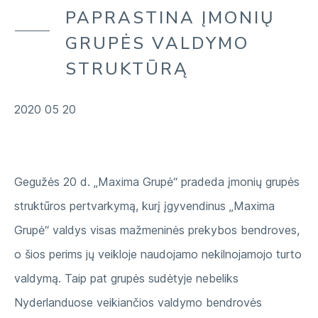
MŪSŲ APLINKA
PAPRASTINA ĮMONIŲ
ĮMONĖ
MŪSŲ TIEKIMO GRANDINĖ
GRUPĖS VALDYMO
MŪSŲ BENDRUOMENĖS
STRUKTŪRĄ
2020 05 20
Gegužės 20 d. „Maxima Grupė“ pradeda įmonių grupės
struktūros pertvarkymą, kurį įgyvendinus „Maxima
Grupė“ valdys visas mažmeninės prekybos bendroves,
o šios perims jų veikloje naudojamo nekilnojamojo turto
valdymą. Taip pat grupės sudėtyje nebeliks
Nyderlanduose veikiančios valdymo bendrovės