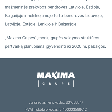
mažmeninės prekybos bendroves Latvijoje, Estijoje,
Bulgarijoje ir nekilnojamojo turto bendroves Lietuvoje,
Latvijoje, Estijoje, Lenkijoje ir Bulgarijoje.
„Maxima Grupės“ įmonių grupės valdymo struktūros
pertvarką planuojama įgyvendinti iki 2020 m. pabaigos.
Juridinio asmens kodas: 301066547
PVM mokėtojo kodas: LT100003598012