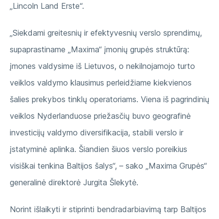
„Lincoln Land Erste“.
„Siekdami greitesnių ir efektyvesnių verslo sprendimų,
supaprastiname „Maxima“ įmonių grupės struktūrą:
įmones valdysime iš Lietuvos, o nekilnojamojo turto
veiklos valdymo klausimus perleidžiame kiekvienos
šalies prekybos tinklų operatoriams. Viena iš pagrindinių
veiklos Nyderlanduose priežasčių buvo geografinė
investicijų valdymo diversifikacija, stabili verslo ir
įstatyminė aplinka. Šiandien šiuos verslo poreikius
visiškai tenkina Baltijos šalys“, – sako „Maxima Grupės“
generalinė direktorė Jurgita Šlekytė.
Norint išlaikyti ir stiprinti bendradarbiavimą tarp Baltijos