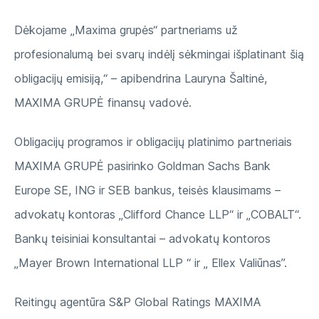
Dėkojame „Maxima grupės“ partneriams už
profesionalumą bei svarų indėlį sėkmingai išplatinant šią
obligacijų emisiją,“ – apibendrina Lauryna Šaltinė,
MAXIMA GRUPĖ finansų vadovė.
Obligacijų programos ir obligacijų platinimo partneriais
MAXIMA GRUPĖ pasirinko Goldman Sachs Bank
Europe SE, ING ir SEB bankus, teisės klausimams –
advokatų kontoras „Clifford Chance LLP“ ir „COBALT“.
Bankų teisiniai konsultantai – advokatų kontoros
„Mayer Brown International LLP “ ir „ Ellex Valiūnas”.
Reitingų agentūra S&P Global Ratings MAXIMA