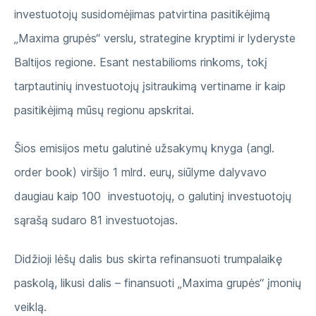
investuotojų susidomėjimas patvirtina pasitikėjimą
„Maxima grupės“ verslu, strategine kryptimi ir lyderyste
Baltijos regione. Esant nestabilioms rinkoms, tokį
tarptautinių investuotojų įsitraukimą vertiname ir kaip
pasitikėjimą mūsų regionu apskritai.
Šios emisijos metu galutinė užsakymų knyga (angl.
order book) viršijo 1 mlrd. eurų, siūlyme dalyvavo
daugiau kaip 100 investuotojų, o galutinį investuotojų
sąrašą sudaro 81 investuotojas.
Didžioji lėšų dalis bus skirta refinansuoti trumpalaikę
paskolą, likusi dalis – finansuoti „Maxima grupės“ įmonių
veiklą.