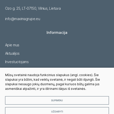
Ozo g. 25, LT-07150, Vilnius, Lietuva
info@maximagrupe.eu
Informacija
Apie mus
Aktualijos
Investuotojams
Tvarumas
Mūsų svetainė naudoja funkcinius slapukus (angl. cookies). Šie
Karjera
slapukai yra būtini, kad veiktų svetainė, ir negali būti išjungti. Šie
slapukai nesaugo jokių duomenų, pagal kuriuos būtų galima jus
Pasitikėjimo linija
asmeniškai atpažinti, ir yra ištrinami išėjus iš svetainės.
SUPRATAU
© 2023 Visos teisės saugomos, MAXIMA GRUPĖ, UAB
UŽDARYTI