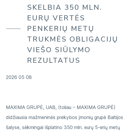
MŪSŲ APLINKA
SKELBIA 350 MLN.
ĮMONĖ
MŪSŲ TIEKIMO GRANDINĖ
EURŲ VERTĖS
MŪSŲ BENDRUOMENĖS
PENKERIŲ METŲ
TRUKMĖS OBLIGACIJŲ
VIEŠO SIŪLYMO
REZULTATUS
2026 05 08
MAXIMA GRUPĖ, UAB, (toliau – MAXIMA GRUPĖ)
didžiausia mažmeninės prekybos įmonių grupė Baltijos
šalyse, sėkmingai išplatino 350 mln. eurų 5-erių metų