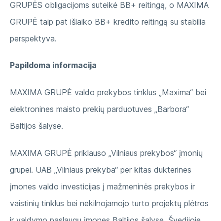
GRUPĖS obligacijoms suteikė BB+ reitingą, o MAXIMA
GRUPĖ taip pat išlaiko BB+ kredito reitingą su stabilia
perspektyva.
Papildoma informacija
MAXIMA GRUPĖ valdo prekybos tinklus „Maxima“ bei
elektronines maisto prekių parduotuves „Barbora“
Baltijos šalyse.
MAXIMA GRUPĖ priklauso „Vilniaus prekybos“ įmonių
grupei. UAB „Vilniaus prekyba“ per kitas dukterines
įmones valdo investicijas į mažmeninės prekybos ir
vaistinių tinklus bei nekilnojamojo turto projektų plėtros
ir valdymo paslaugų įmones Baltijos šalyse, Švedijoje,